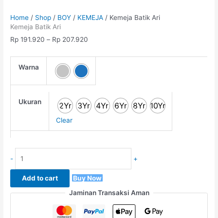
Home
/
Shop
/
BOY
/
KEMEJA
/ Kemeja Batik Ari
Kemeja Batik Ari
Rp
191.920
–
Rp
207.920
Warna
Ukuran
2Yr
3Yr
4Yr
6Yr
8Yr
10Yr
Clear
-
+
Add to cart
Buy Now
Jaminan Transaksi Aman