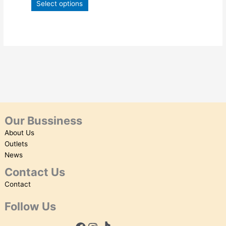
Select options
product
page
Our Bussiness
About Us
Outlets
News
Contact Us
Contact
Follow Us