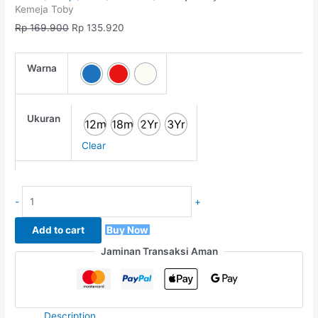
Kemeja Toby
Rp
169.900
Rp
135.920
Warna
Ukuran
12m
18m
2Yr
3Yr
Clear
-
+
Add to cart
Buy Now
Jaminan Transaksi Aman
Description