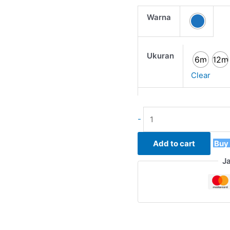
Warna
Ukuran
6m
12m
Clear
-
Add to cart
Buy
J