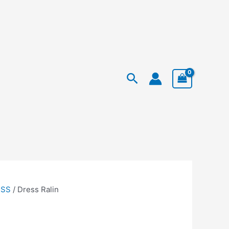
Facebook
Instagram
TikTok
urrent
Search
rice
:
p 263.920.
ESS
/ Dress Ralin