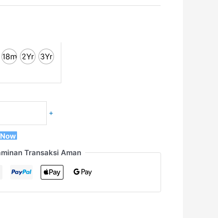
18m
2Yr
3Yr
+
 Now
aminan Transaksi Aman