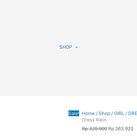
Dress
Original
C
Ralin
price
p
SHOP
quantity
was:
is
Rp 329.900.
R
Sale!
Home
/
Shop
/
GIRL
/
DR
Dress Ralin
Rp
329.900
Rp
263.920