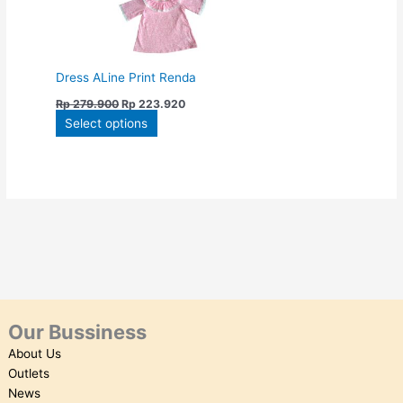
options
may
be
chosen
Dress ALine Print Renda
on
Rp
279.900
Rp
223.920
the
Select options
product
page
Our Bussiness
About Us
Outlets
News