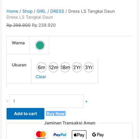
Home
/
Shop
/
GIRL
/
DRESS
/ Dress LS Tangkai Daun
Dress LS Tangkai Daun
Rp
299.900
Rp
239.920
Warna
Ukuran
6m
12m
18m
2Yr
3Yr
Clear
-
+
Add to cart
Buy Now
Jaminan Transaksi Aman