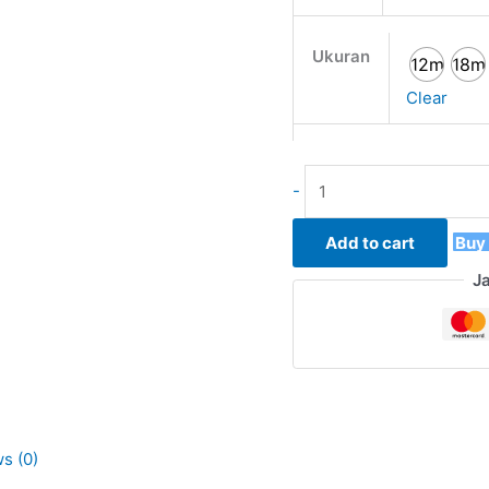
Ukuran
12m
18m
Clear
-
Add to cart
Buy
J
s (0)