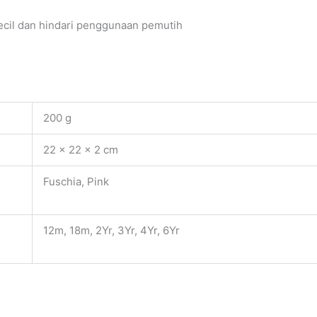
Kecil dan hindari penggunaan pemutih
200 g
22 × 22 × 2 cm
Fuschia, Pink
12m, 18m, 2Yr, 3Yr, 4Yr, 6Yr