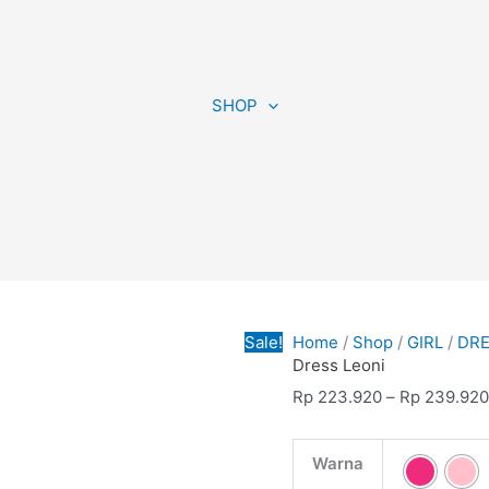
Dress
Leoni
SHOP
quantity
Sale!
Home
/
Shop
/
GIRL
/
DR
Dress Leoni
Rp
223.920
–
Rp
239.92
Warna