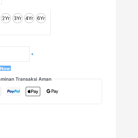
2Yr
3Yr
4Yr
6Yr
+
 Now
aminan Transaksi Aman