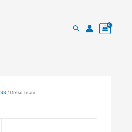
Facebook
Instagram
TikTok
Price
Search
range:
Rp 223.920
through
Rp 239.920
ESS
/ Dress Leoni
0