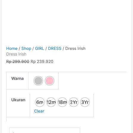
Home
/
Shop
/
GIRL
/
DRESS
/ Dress Irish
Dress Irish
Rp
299.900
Rp
239.920
Warna
Ukuran
6m
12m
18m
2Yr
3Yr
Clear