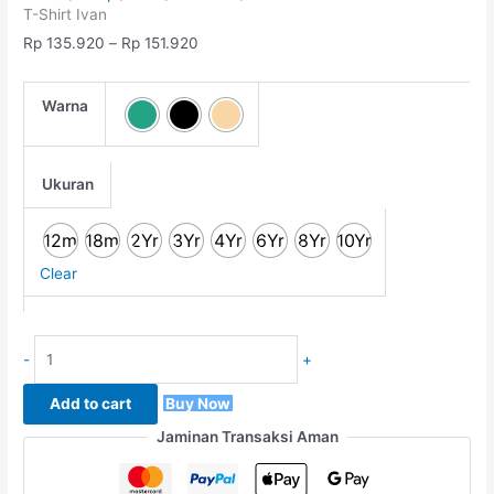
T-Shirt Ivan
Rp
135.920
–
Rp
151.920
Warna
Ukuran
12m
18m
2Yr
3Yr
4Yr
6Yr
8Yr
10Yr
Clear
-
+
Add to cart
Buy Now
Jaminan Transaksi Aman