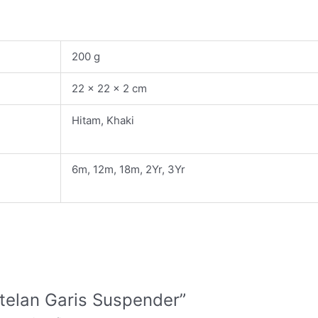
200 g
22 × 22 × 2 cm
Hitam, Khaki
6m, 12m, 18m, 2Yr, 3Yr
etelan Garis Suspender”