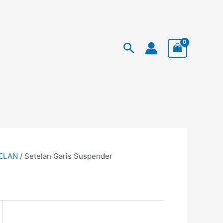
Facebook
Instagram
TikTok
urrent
Search
rice
:
p 263.920.
ELAN
/ Setelan Garis Suspender