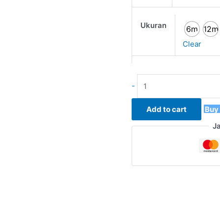
Ukuran
6m
12m
Clear
-
Add to cart
Buy
J