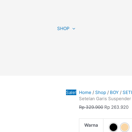
Setelan
Original
C
Garis
price
p
SHOP
Suspender
was:
is
quantity
Rp 329.900.
R
Sale!
Home
/
Shop
/
BOY
/
SET
Setelan Garis Suspender
Rp
329.900
Rp
263.920
Warna