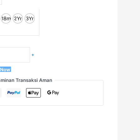
18m
2Yr
3Yr
+
 Now
aminan Transaksi Aman