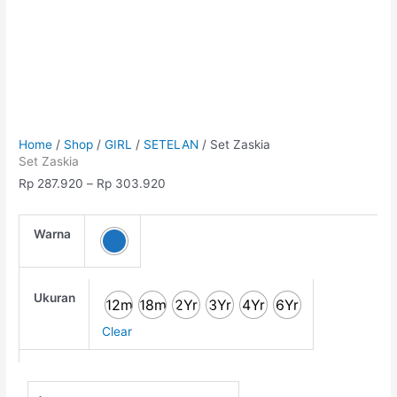
Home
/
Shop
/
GIRL
/
SETELAN
/ Set Zaskia
Set Zaskia
Rp
287.920
–
Rp
303.920
Warna
Ukuran
12m
18m
2Yr
3Yr
4Yr
6Yr
Clear