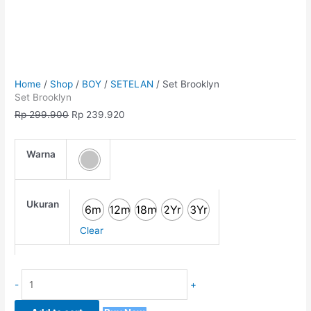
Home
/
Shop
/
BOY
/
SETELAN
/ Set Brooklyn
Set Brooklyn
Rp
299.900
Rp
239.920
Warna
Ukuran
6m
12m
18m
2Yr
3Yr
Clear
-
+