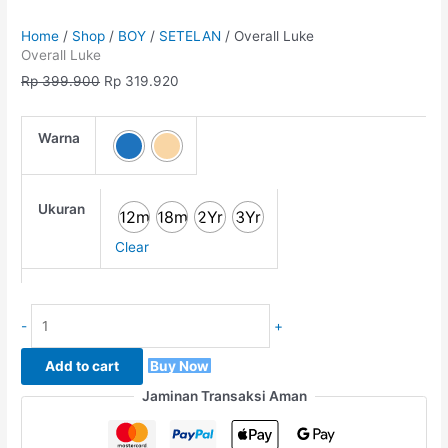
Home
/
Shop
/
BOY
/
SETELAN
/ Overall Luke
Overall Luke
Rp
399.900
Rp
319.920
Warna
Ukuran
12m
18m
2Yr
3Yr
Clear
-
+
Add to cart
Buy Now
Jaminan Transaksi Aman