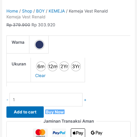
Home
/
Shop
/
BOY
/
KEMEJA
/ Kemeja Vest Renald
Kemeja Vest Renald
Rp
379.900
Rp
303.920
Warna
Ukuran
6m
12m
2Yr
3Yr
Clear
-
+
Add to cart
Buy Now
Jaminan Transaksi Aman