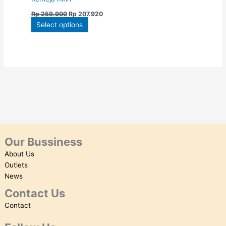
on
Rp
259.900
Rp
207.920
the
Select options
product
page
Our Bussiness
About Us
Outlets
News
Contact Us
Contact