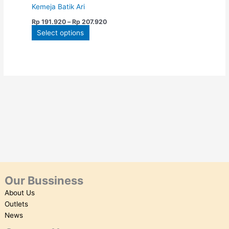
chosen
Kemeja Batik Ari
on
Rp
191.920
–
Rp
207.920
the
Select options
product
page
Our Bussiness
About Us
Outlets
News