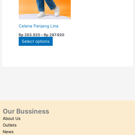
options
may
be
chosen
Celana Panjang Lina
on
Rp
263.920
–
Rp
287.920
the
Select options
product
page
Our Bussiness
About Us
Outlets
News