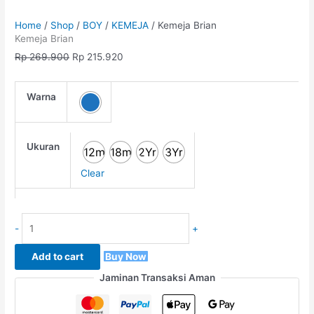
Home
/
Shop
/
BOY
/
KEMEJA
/ Kemeja Brian
Kemeja Brian
Rp
269.900
Rp
215.920
Warna
Ukuran
12m
18m
2Yr
3Yr
Clear
-
+
Add to cart
Buy Now
Jaminan Transaksi Aman