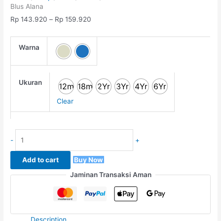
Blus Alana
Rp
143.920
–
Rp
159.920
Warna
Ukuran
12m
18m
2Yr
3Yr
4Yr
6Yr
Clear
-
+
Add to cart
Buy Now
Jaminan Transaksi Aman
Description