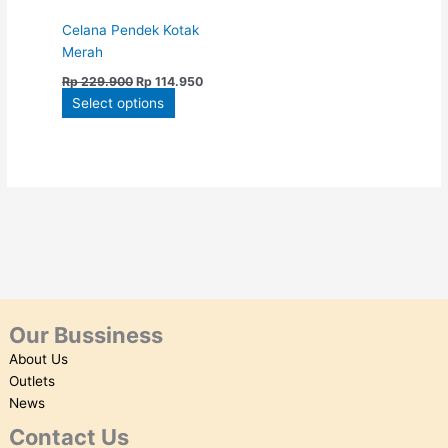
chosen
Celana Pendek Kotak
on
Merah
the
Rp
229.900
Rp
114.950
product
Select options
page
Our Bussiness
About Us
Outlets
News
Contact Us